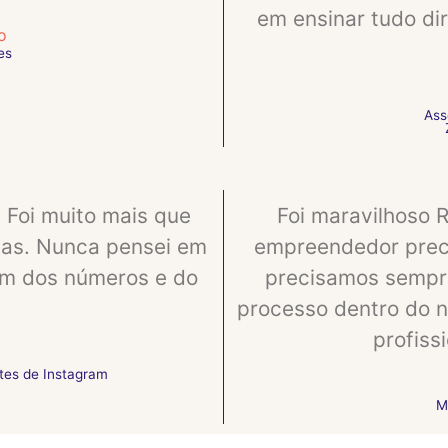
em ensinar tudo di
o
es
Ass
 Foi muito mais que
Foi maravilhoso 
ças. Nunca pensei em
empreendedor preci
lém dos números e do
precisamos sempre
processo dentro do 
profiss
tes de Instagram
M