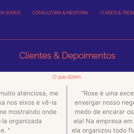
EM SOMOS
CONSULTORIA & MENTORIA
CURSOS & TREI
Clientes & Depoimentos
O que dizem:
muito atenciosa, me
"Rose é uma excel
a nos eixos e vê-la
enxergar nosso negó
me mostrando onde
medo de encarar o
-la organizada
ela! Na empresa em
e. "
ela organizou todo fl